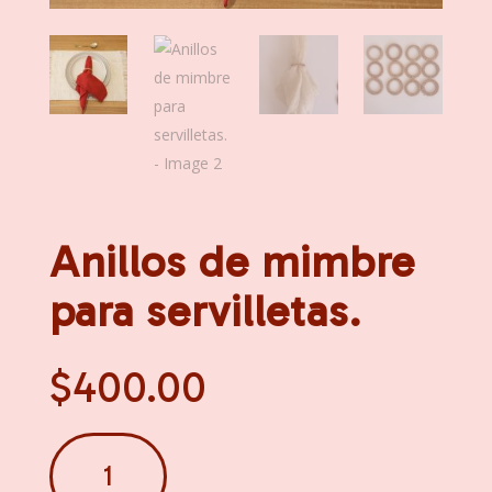
Anillos de mimbre
para servilletas.
$
400.00
Anillos
de