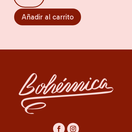
mimbre
para
servilletas.
Añadir al carrito
cantidad